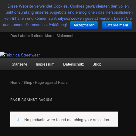
Diese Website verwendet Cookies. Cookies gewährleisten den vollen
Such
Funktionsumfang unseres Angebots und ermöglichen das Personalisieren
von Inhalten und können zu Analysezwecken gesetzt werden. Lesen Sie
auch unsere Datenschutz-Erklärung!
Tributica Streetwear
Akzeptieren
Erfahre mehr
Das Label mit einem klaren Statement
Hauptmenü
Startseite
Impressum
Datenschutz
Shop
Zum
Zum
Inhalt
sekundären
Home
/
Shop
/ Rage against Racism
wechseln
Inhalt
RAGE AGAINST RACISM
wechseln
No products were found matching your selection.