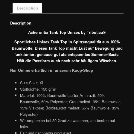
Description
Description
Acherontia Tank Top Unisex by Tributica®
Sportliches Unisex Tank Top in Spitzenqualität aus 100%
Baumwolle. Dieses Tank Top macht Lust auf Bewegung und
funktioniert genauso gut als entspanntes Sommer-Basic.
Hält die Passform auch nach sehr häufigem Wäschen.
Nur Online erhältlich in unserem Koop-Shop
Size S – 5 XL
Stoffdichte: 150 g/m²
Material: 100% Baumwolle (außer Anthrazit: 50%
Baumwolle, 50% Polyester; Grau meliert: 85% Baumwolle,
15% Viskose; Bordeauxrot meliert: 65% Baumwolle, 35%
Polyester)
Wir empfehlen bei 30 Grad zu waschen, am besten auf
links
Fair und nachhaltig produziert