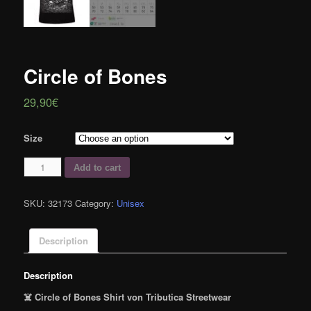
Circle of Bones
29,90
€
Size
Circle
Add to cart
of
Bones
SKU:
32173
Category:
Unisex
quantity
Description
Description
☠️
Circle of Bones Shirt von Tributica Streetwear