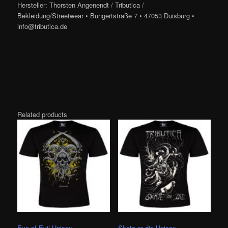
Hersteller: Thorsten Angenendt / Tributica /
Bekleidung/Streetwear • Bungertstraße 7 • 47053 Duisburg •
info@tributica.de
Related products
Eye of Evil Unisex
Skate or die Unisex