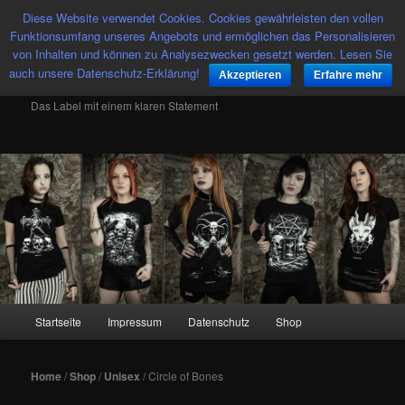
Diese Website verwendet Cookies. Cookies gewährleisten den vollen
Such
Funktionsumfang unseres Angebots und ermöglichen das Personalisieren
von Inhalten und können zu Analysezwecken gesetzt werden. Lesen Sie
auch unsere Datenschutz-Erklärung!
Tributica Streetwear
Akzeptieren
Erfahre mehr
Das Label mit einem klaren Statement
Hauptmenü
Startseite
Impressum
Datenschutz
Shop
Zum
Inhalt
Home
/
Shop
/
Unisex
/ Circle of Bones
wechseln