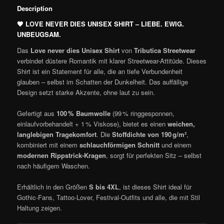
Description
🖤
LOVE NEVER DIES UNISEX SHIRT – LIEBE. EWIG.
UNBEUGSAM.
Das
Love never dies Unisex Shirt
von
Tributica Streetwear
verbindet düstere Romantik mit klarer Streetwear-Attitüde. Dieses
Shirt ist ein Statement für alle, die an tiefe Verbundenheit
glauben – selbst im Schatten der Dunkelheit. Das auffällige
Design setzt starke Akzente, ohne laut zu sein.
Gefertigt aus
100 % Baumwolle
(99 % ringgesponnen,
einlaufvorbehandelt + 1 % Viskose), bietet es einen
weichen,
langlebigen Tragekomfort
. Die
Stoffdichte von 190 g/m²
,
kombiniert mit einem
schlauchförmigen Schnitt
und einem
modernen Rippstrick-Kragen
, sorgt für perfekten Sitz – selbst
nach häufigem Waschen.
Erhältlich in den Größen
S bis 4XL
, ist dieses Shirt ideal für
Gothic-Fans, Tattoo-Lover, Festival-Outfits und alle, die mit Stil
Haltung zeigen.