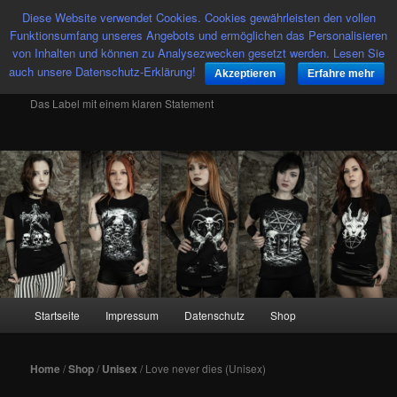
Diese Website verwendet Cookies. Cookies gewährleisten den vollen
Such
Funktionsumfang unseres Angebots und ermöglichen das Personalisieren
von Inhalten und können zu Analysezwecken gesetzt werden. Lesen Sie
auch unsere Datenschutz-Erklärung!
Tributica Streetwear
Akzeptieren
Erfahre mehr
Das Label mit einem klaren Statement
Hauptmenü
Startseite
Impressum
Datenschutz
Shop
Zum
Inhalt
Home
/
Shop
/
Unisex
/ Love never dies (Unisex)
wechseln